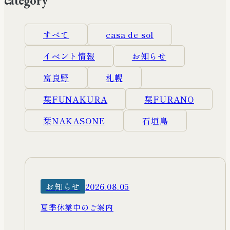
category
Workation
ワーケーションへの対応について
すべて
casa de sol
イベント情報
お知らせ
Facility & reserve
施設紹介・ご予約
富良野
札幌
栞FUNAKURA
栞FURANO
News & Colums
ニュース・コラム
栞NAKASONE
石垣島
Recruitment
採用情報
お知らせ
2026.08.05
Company
会社概要
夏季休業中のご案内