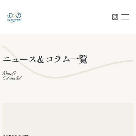
ニュース＆コラム一覧
Top
トップ
News &
Colums list
Concept
コンセプト
Feature
特徴