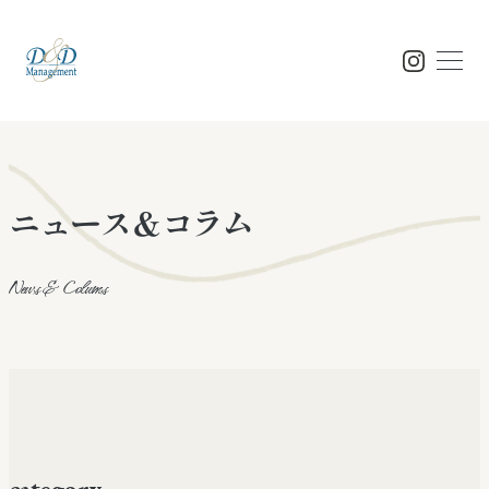
Top
ニュース＆コラム
トップ
News & Colums
Concept
コンセプト
Feature
特徴