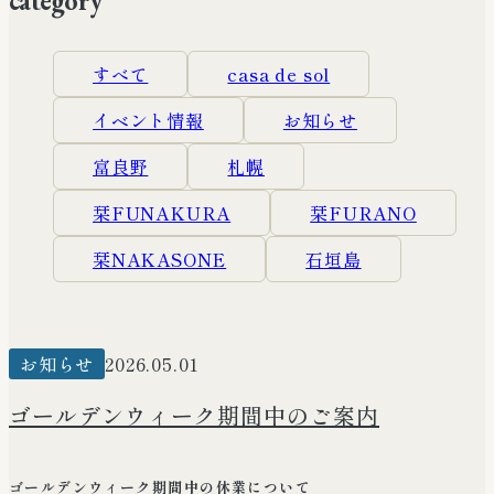
category
Workation
ワーケーションへの対応について
すべて
casa de sol
イベント情報
お知らせ
Facility & reserve
施設紹介・ご予約
富良野
札幌
栞FUNAKURA
栞FURANO
News & Colums
ニュース・コラム
栞NAKASONE
石垣島
Recruitment
採用情報
お知らせ
2026.05.01
ゴールデンウィーク期間中のご案内
Company
会社概要
ゴールデンウィーク期間中の休業について