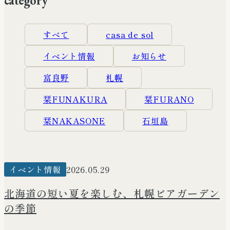
category
Workation
ワーケーションへの対応について
すべて
casa de sol
イベント情報
お知らせ
Facility & reserve
施設紹介・ご予約
富良野
札幌
栞FUNAKURA
栞FURANO
News & Colums
ニュース・コラム
栞NAKASONE
石垣島
Recruitment
採用情報
イベント情報
2026.05.29
北海道の短い夏を楽しむ、札幌ビアガーデン
Company
会社概要
の季節