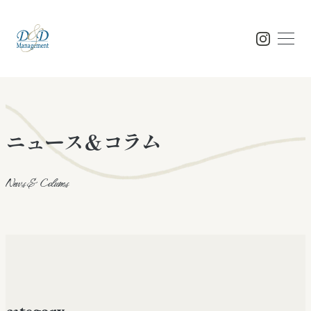
Top
ニュース＆コラム
トップ
News & Colums
Concept
コンセプト
Feature
特徴