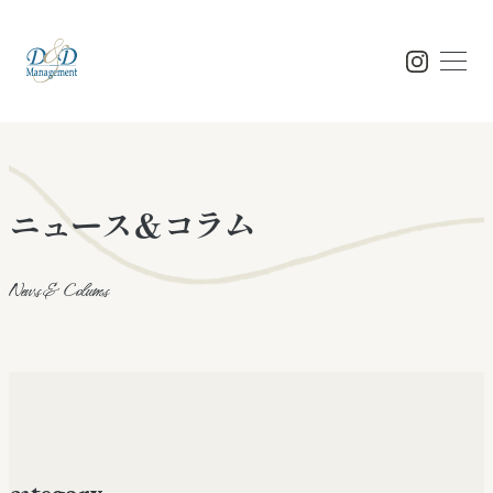
Top
ニュース＆コラム
トップ
News & Colums
Concept
コンセプト
Feature
特徴