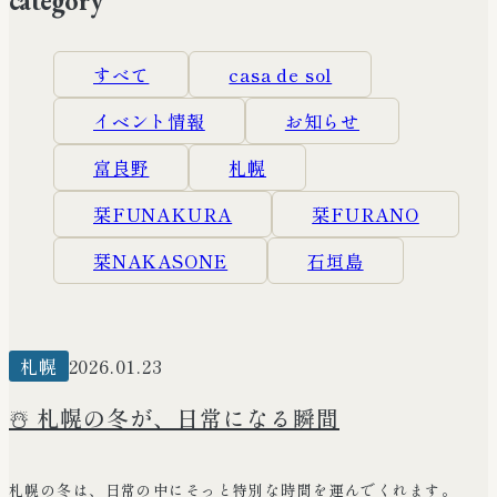
category
Workation
ワーケーションへの対応について
すべて
casa de sol
イベント情報
お知らせ
Facility & reserve
施設紹介・ご予約
富良野
札幌
栞FUNAKURA
栞FURANO
News & Colums
ニュース・コラム
栞NAKASONE
石垣島
Recruitment
採用情報
札幌
2026.01.23
☃️ 札幌の冬が、日常になる瞬間
Company
会社概要
札幌の冬は、日常の中にそっと特別な時間を運んでくれます。